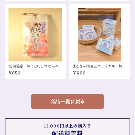
“Kinosaki Travel Diary” (15
g × 3 Packs)）
城崎温泉 かにとたこのせんべ
まるさん物産店オリジナル 無添
い （Kinosaki Onsen Crab
加石鹸（Marusan Bussan Ori
¥650
¥600
& Octopus Rice Crackers）
ginal Additive-Free Soap）
商品一覧に戻る
12,000円以上の購入で
配送料無料