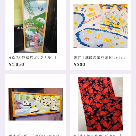
まるさん物産店オリジナル 「城
限定！城崎温泉豆柴おしゃれた
崎温泉美景」手ぬぐい/てぬぐい
おる フェイスタオル （Limi
¥1,650
¥880
（Marusan Bussan Original
ted Edition! Kinosaki Onse
“Beautiful Scenery of Kinos
n Mameshiba Stylish Towel
aki Onsen” Tenugui (Traditi
(Face Towel)）
onal Japanese Hand Towe
l)）