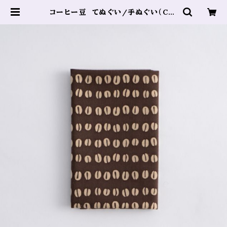
コーヒー豆 てぬぐい/手ぬぐい（Cof
fee Beans Tenugui (Tradition
al Japanese Hand Towel)） | 城
崎温泉お土産 まるさん物産店