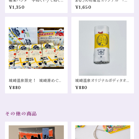
極楽パンダ 手ぬぐい/てぬぐ
まるさん物産店オリジナル 「蟹
い 当店限定（Gokuraku Pan
づくし」手ぬぐい/てぬぐい（Ma
¥1,350
¥1,650
da Tenugui – Store Exclusi
rusan Bussan Original “Cra
ve (Traditional Japanese H
b Collection” Tenugui (Tra
and Towel)
ditional Japanese Hand To
wel)）
城崎温泉限定！ 城崎湯めぐり
城崎温泉オリジナルボディタオル
マップタオル（Kinosaki Onsen
（Kinosaki Onsen Original B
¥880
¥880
Exclusive! Kinosaki Yumeg
ody Towel）
uri Map Towel）
その他の商品