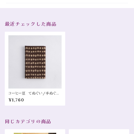
最近チェックした商品
コーヒー豆 てぬぐい/手ぬぐい
（Coffee Beans Tenugui (Tr
¥1,760
aditional Japanese Hand To
wel)）
同じカテゴリの商品