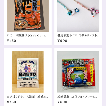
かに お茶漬け (Crab Ochaz
但馬限定♪コウノトリキティスト
uke (Japanese Crab Tea Ric
ラップ/こうのとりキティ (Tajim
¥450
¥900
e))
a Limited Stork Hello Kitty
Strap)
当店オリジナル入浴剤 城崎旅
城崎温泉 立体フォトフレーム
日記（15g×3）（Marusan Buss
マグネット（Kinosaki Onsen 3
¥450
¥600
an Original Bath Additive
D Photo Frame Magnet）